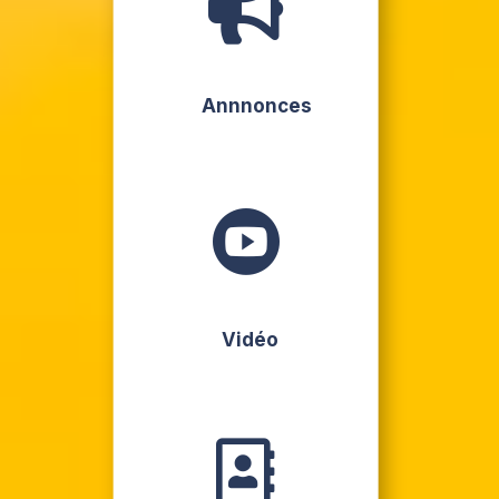

Annnonces

Vidéo
