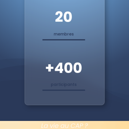
20
membres
+400
participants
La vie au CAP ?