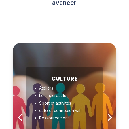
avancer
CULTURE
Ateliers
Loisirs
créatifs
Sport et activités
café et connexion wifi
Ressourcement